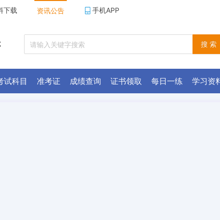
料下载
手机APP
资讯公告
称
搜 索
考试科目
准考证
成绩查询
证书领取
每日一练
学习资