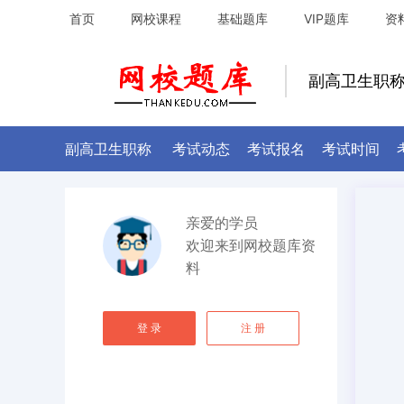
首页
网校课程
基础题库
VIP题库
资
副高卫生职
副高卫生职称
考试动态
考试报名
考试时间
亲爱的学员
欢迎来到
网校题库资
料
登 录
注 册