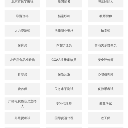
北京市数字编辑
新闻记者
演出经纪人
导游资格
档案职称
教师职称
人力资源师
法律职业资格
拍卖师
保育员
养老护理员
劳动关系协调员
农产品食品检验员
CCAA注册审核员
安全评价师
育婴员
保险从业
心理咨询师
营养师
关务水平测试
反假币考试
广播电视播音员主持
专利代理师
邮政考试
人
外经贸考试
国际货运代理
政工师