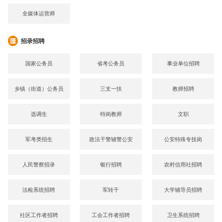
全媒体运营师
招录招聘
国家公务员
省考公务员
事业单位招聘
乡镇（街道）公务员
三支一扶
教师招聘
选调生
特岗教师
文职
军考类招生
政法干警辅警公安
公安特殊专技岗
人民警察招录
银行招聘
农村信用社招聘
法检系统招聘
军转干
大学辅导员招聘
社区工作者招聘
工会工作者招聘
卫生系统招聘