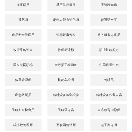
海事两员
基层法律服务
眼镜验光员
茶艺师
老年人能力评估师
普通话水平
食品安全管理员
评标评审专家
政务服务办事员
政府采购评审
教师新课标
职业技能鉴定
国家电网职称
大数据工程职称
中国质量协会
体重管理师
机动车检测
驾驶员
应急救援员
特种设备检测检验
特种设备作业人员
民航安全检查员
民航乘务员
家庭教育指导师
碳排放管理师
互联网营销师
电子商务师