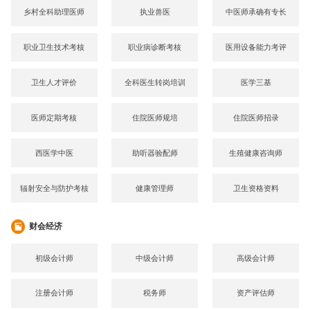
乡村全科助理医师
执业兽医
中医师承确有专长
职业卫生技术考核
职业病诊断考核
医用设备能力考评
卫生人才评价
全科医生转岗培训
医学三基
医师定期考核
住院医师规培
住院医师招录
西医学中医
助听器验配师
生殖健康咨询师
辐射安全与防护考核
健康管理师
卫生资格资料
财会经济
初级会计师
中级会计师
高级会计师
注册会计师
税务师
资产评估师