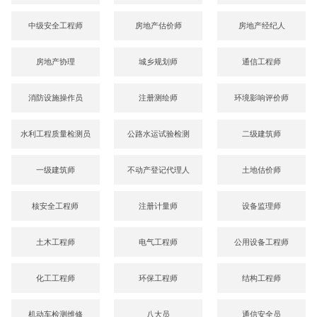
中级安全工程师
房地产估价师
房地产经纪人
房地产协理
城乡规划师
通信工程师
消防设施操作员
注册测绘师
环境影响评价师
水利工程质量检测员
公路水运试验检测
二级建筑师
一级建筑师
不动产登记代理人
土地估价师
核安全工程师
注册计量师
设备监理师
土木工程师
电气工程师
公用设备工程师
化工工程师
环保工程师
结构工程师
机动车检测维修
八大员
通信安全员