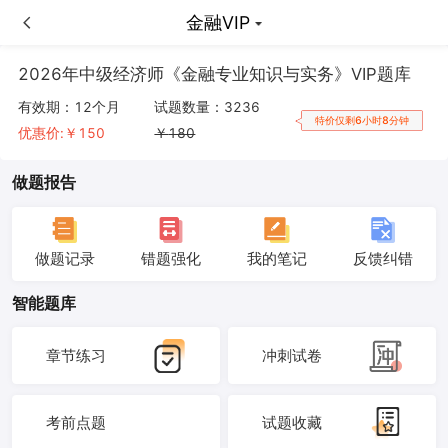
金融VIP
金融VIP
2026年中级经济师《金融专业知识与实务》VIP题库
有效期：
12个月
试题数量：
3236
特价仅剩6小时8分钟
优惠价:￥
150
￥
180
做题报告
做题记录
错题强化
我的笔记
反馈纠错
智能题库
章节练习
冲刺试卷
考前点题
试题收藏