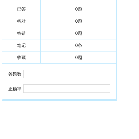
已答
0
题
答对
0
题
答错
0
题
笔记
0
条
收藏
0
题
答题数
正确率