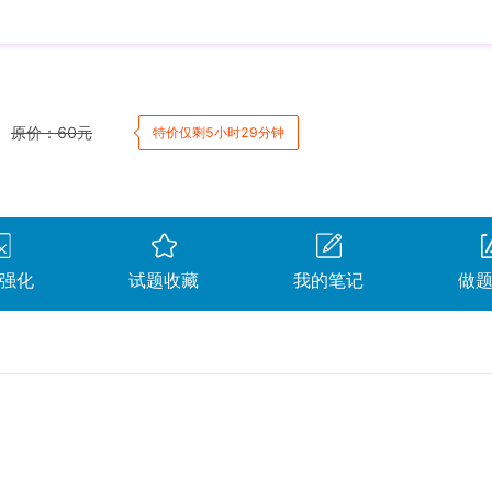
原价：
60
元
特价仅剩5小时29分钟
强化
试题收藏
我的笔记
做
卷。
间
用时
得分
查