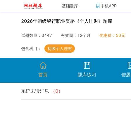
基础题库
手机APP
2026年初级银行职业资格《个人理财》题库
试题数量：
3447
有效期：
12个月
优惠价：
50
元
包含科目：
初级个人理财
首页
题库练习
错题
系统未读消息
（
0
）
开始考试
温馨提示：点击开始考试按钮进行模拟考场组
试卷名称
考试时