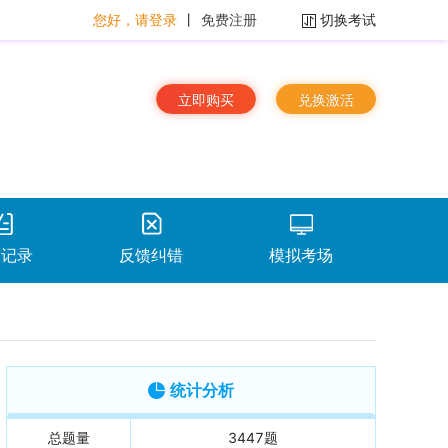
您好，请登录
丨
免费注册
切换考试
立即购买
兑换激活
题记录
反馈纠错
模拟考场
排序：
时间倒序
看解析
重做
下载
统计分析
总题量
3447
题