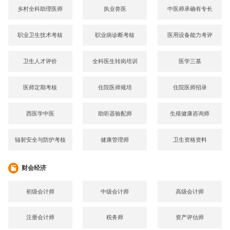
乡村全科助理医师
执业兽医
中医师承确有专长
职业卫生技术考核
职业病诊断考核
医用设备能力考评
卫生人才评价
全科医生转岗培训
医学三基
医师定期考核
住院医师规培
住院医师招录
西医学中医
助听器验配师
生殖健康咨询师
辐射安全与防护考核
健康管理师
卫生资格资料
财会经济
初级会计师
中级会计师
高级会计师
注册会计师
税务师
资产评估师