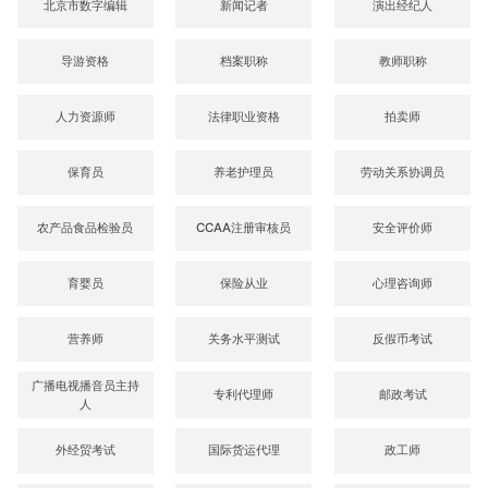
北京市数字编辑
新闻记者
演出经纪人
导游资格
档案职称
教师职称
人力资源师
法律职业资格
拍卖师
保育员
养老护理员
劳动关系协调员
农产品食品检验员
CCAA注册审核员
安全评价师
育婴员
保险从业
心理咨询师
营养师
关务水平测试
反假币考试
广播电视播音员主持
专利代理师
邮政考试
人
外经贸考试
国际货运代理
政工师