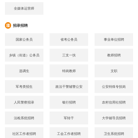
全媒体运营师
招录招聘
国家公务员
省考公务员
事业单位招聘
乡镇（街道）公务员
三支一扶
教师招聘
选调生
特岗教师
文职
军考类招生
政法干警辅警公安
公安特殊专技岗
人民警察招录
银行招聘
农村信用社招聘
法检系统招聘
军转干
大学辅导员招聘
社区工作者招聘
工会工作者招聘
卫生系统招聘