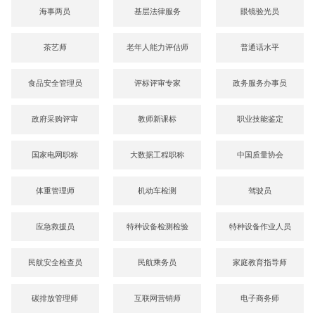
海事两员
基层法律服务
眼镜验光员
茶艺师
老年人能力评估师
普通话水平
食品安全管理员
评标评审专家
政务服务办事员
政府采购评审
教师新课标
职业技能鉴定
国家电网职称
大数据工程职称
中国质量协会
体重管理师
机动车检测
驾驶员
应急救援员
特种设备检测检验
特种设备作业人员
民航安全检查员
民航乘务员
家庭教育指导师
碳排放管理师
互联网营销师
电子商务师