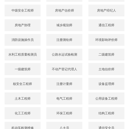
中级安全工程师
房地产估价师
房地产经纪人
房地产协理
城乡规划师
通信工程师
消防设施操作员
注册测绘师
环境影响评价师
水利工程质量检测员
公路水运试验检测
二级建筑师
一级建筑师
不动产登记代理人
土地估价师
核安全工程师
注册计量师
设备监理师
土木工程师
电气工程师
公用设备工程师
化工工程师
环保工程师
结构工程师
机动车检测维修
八大员
通信安全员