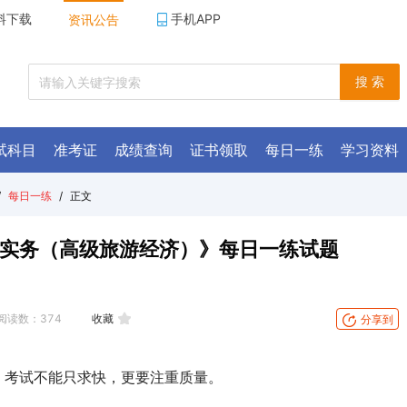
料下载
手机APP
资讯公告
搜 索
试科目
准考证
成绩查询
证书领取
每日一练
学习资料
/
每日一练
/
正文
济实务（高级旅游经济）》每日一练试题
阅读数：
374
收藏
分享到
。考试不能只求快，更要注重质量。