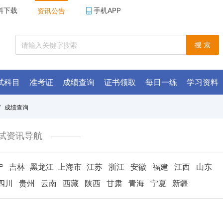
料下载
手机APP
资讯公告
搜 索
试科目
准考证
成绩查询
证书领取
每日一练
学习资料
/
成绩查询
试资讯导航
宁
吉林
黑龙江
上海市
江苏
浙江
安徽
福建
江西
山东
四川
贵州
云南
西藏
陕西
甘肃
青海
宁夏
新疆