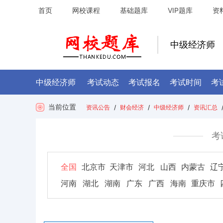
首页
网校课程
基础题库
VIP题库
资
中级经济师
中级经济师
考试动态
考试报名
考试时间
考
当前位置
资讯公告
/
财会经济
/
中级经济师
/
资讯汇总
考
全国
北京市
天津市
河北
山西
内蒙古
辽
河南
湖北
湖南
广东
广西
海南
重庆市